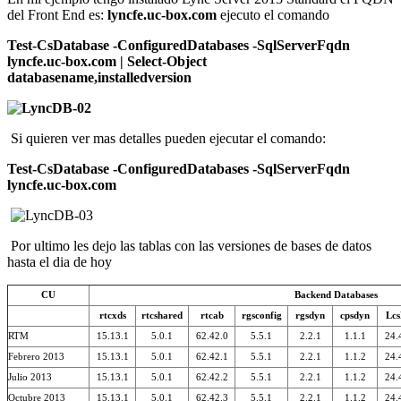
del Front End es:
lyncfe.uc-box.com
ejecuto el comando
Test-CsDatabase -ConfiguredDatabases -SqlServerFqdn
lyncfe.uc-box.com | Select-Object
databasename,installedversion
Si quieren ver mas detalles pueden ejecutar el comando:
Test-CsDatabase -ConfiguredDatabases -SqlServerFqdn
lyncfe.uc-box.com
Por ultimo les dejo las tablas con las versiones de bases de datos
hasta el dia de hoy
CU
Backend Databases
rtcxds
rtcshared
rtcab
rgsconfig
rgsdyn
cpsdyn
Lcs
RTM
15.13.1
5.0.1
62.42.0
5.5.1
2.2.1
1.1.1
24.
Febrero 2013
15.13.1
5.0.1
62.42.1
5.5.1
2.2.1
1.1.2
24.
Julio 2013
15.13.1
5.0.1
62.42.2
5.5.1
2.2.1
1.1.2
24.
Octubre 2013
15.13.1
5.0.1
62.42.3
5.5.1
2.2.1
1.1.2
24.