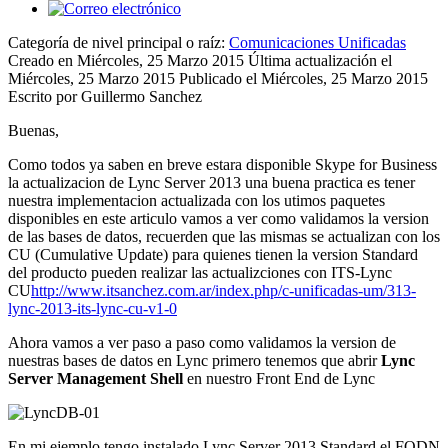
Categoría de nivel principal o raíz:
Comunicaciones Unificadas
Creado en Miércoles, 25 Marzo 2015
Última actualización el
Miércoles, 25 Marzo 2015
Publicado el Miércoles, 25 Marzo 2015
Escrito por Guillermo Sanchez
Buenas,
Como todos ya saben en breve estara disponible Skype for Business
la actualizacion de Lync Server 2013 una buena practica es tener
nuestra implementacion actualizada con los utimos paquetes
disponibles en este articulo vamos a ver como validamos la version
de las bases de datos, recuerden que las mismas se actualizan con los
CU (Cumulative Update) para quienes tienen la version Standard
del producto pueden realizar las actualizciones con ITS-Lync
CU
http://www.itsanchez.com.ar/index.php/c-unificadas-um/313-
lync-2013-its-lync-cu-v1-0
Ahora vamos a ver paso a paso como validamos la version de
nuestras bases de datos en Lync primero tenemos que abrir
Lync
Server Management Shell
en nuestro Front End de Lync
En mi ejemplo tengo instalado Lync Server 2013 Standard el FQDN