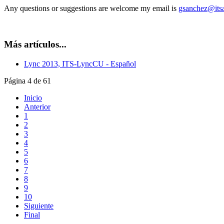
Any questions or suggestions are welcome my email is
gsanchez@its
Más artículos...
Lync 2013, ITS-LyncCU - Español
Página 4 de 61
Inicio
Anterior
1
2
3
4
5
6
7
8
9
10
Siguiente
Final