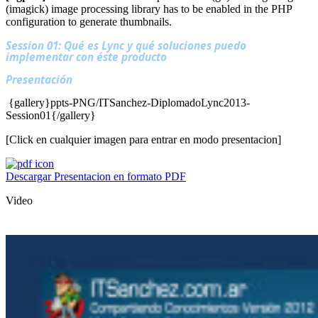
(imagick) image processing library has to be enabled in the PHP
configuration to generate thumbnails.
Session 01: Qué es Lync y qué soluciones puedo
implementar con éste producto
Presentación
{gallery}ppts-PNG/ITSanchez-DiplomadoLync2013-
Session01{/gallery}
[Click en cualquier imagen para entrar en modo presentacion]
Descargar Presentacion en formato PDF
Video