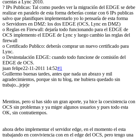
cuentas a Lync 2010.
? IPs Publicas: Tal como puedes ver la migración del EDGE se debe
realizar en paralelo de esta forma deberías contar con 6 IPs publicas
salvo que planifiques implementarlo yo lo pensaría de esta forma
o Servidores en DMZ: los dos EDGE (OCS, Lync en DMZ)
o Reglas en Firewall: dejaría todo funcionando para el EDGE de
OCS implemento el EDGE de Lync y luego cambio las reglas del
firewall
o Certificado Publico: deberás comprar un nuevo certificado para
Lync.
o Desinstalación EDGE: cuando todo funcione de comisión del
EDGE de OCS.
juan felipe
22-11-2011 14:52
#1
Guillermo buenas tardes, antes que nada un abrazo y mil
agradecimientos
, porque sin tu blog, me hubiera quedado sin
trabajo...jejeje
Mentiras, pero si has sido un gran aporte, ya hice la coexistencia con
OCS sin problemas y ya migre algunos usuarios y pues todo esta
OK, sin contratiempos.
ahora debo implementar el servidor edge, en el momento el esta
trabajando en conviviencia con en el edge del OCS, pero tengo una