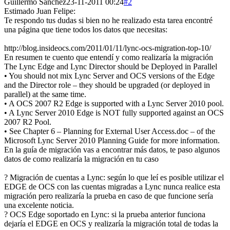
Guillermo Sanchez
23-11-2011 00:24
#2
Estimado Juan Felipe:
Te respondo tus dudas si bien no he realizado esta tarea encontré
una página que tiene todos los datos que necesitas:
http://blog.insideocs.com/2011/01/11/lync-ocs-migration-top-10/
En resumen te cuento que entendí y como realizaría la migración
The Lync Edge and Lync Director should be Deployed in Parallel
• You should not mix Lync Server and OCS versions of the Edge
and the Director role – they should be upgraded (or deployed in
parallel) at the same time.
• A OCS 2007 R2 Edge is supported with a Lync Server 2010 pool.
• A Lync Server 2010 Edge is NOT fully supported against an OCS
2007 R2 Pool.
• See Chapter 6 – Planning for External User Access.doc – of the
Microsoft Lync Server 2010 Planning Guide for more information.
En la guía de migración vas a encontrar más datos, te paso algunos
datos de como realizaría la migración en tu caso
? Migración de cuentas a Lync: según lo que leí es posible utilizar el
EDGE de OCS con las cuentas migradas a Lync nunca realice esta
migración pero realizaría la prueba en caso de que funcione sería
una excelente noticia.
? OCS Edge soportado en Lync: si la prueba anterior funciona
dejaría el EDGE en OCS y realizaría la migración total de todas la