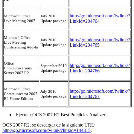
http://go.microsoft.com/fwlink/?
Microsoft Office
July 2010
Live Meeting 2007
Update package
LinkId=204764
Microsoft Office
http://go.microsoft.com/fwlink/?
July 2010
Live Meeting
Update package
LinkId=204765
Conferencing Add-In
Office
http://go.microsoft.com/fwlink/?
September 2010
Communications
Update package
LinkId=204766
Server 2007 R2
Microsoft Office
http://go.microsoft.com/fwlink/?
July 2010
Communicator 2007
Update package
LinkId=204767
R2 Phone Edition
Ejecutar OCS 2007 R2 Best Practicies Analizer:
OCS 2007 R2, se descargar de la siguiente URL:
http://go.microsoft.com/fwlink/?linkid=144315
.