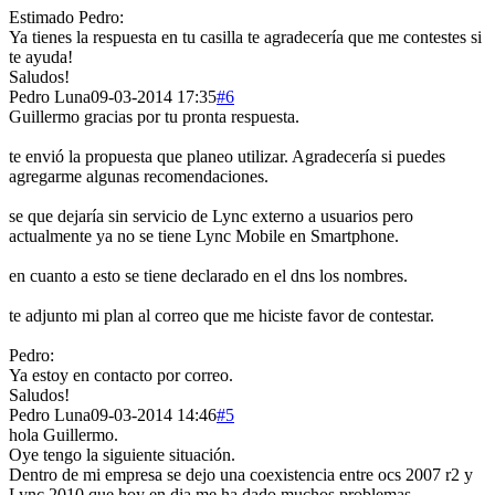
Estimado Pedro:
Ya tienes la respuesta en tu casilla te agradecería que me contestes si
te ayuda!
Saludos!
Pedro Luna
09-03-2014 17:35
#6
Guillermo gracias por tu pronta respuesta.
te envió la propuesta que planeo utilizar. Agradecería si puedes
agregarme algunas recomendaciones.
se que dejaría sin servicio de Lync externo a usuarios pero
actualmente ya no se tiene Lync Mobile en Smartphone.
en cuanto a esto se tiene declarado en el dns los nombres.
te adjunto mi plan al correo que me hiciste favor de contestar.
Pedro:
Ya estoy en contacto por correo.
Saludos!
Pedro Luna
09-03-2014 14:46
#5
hola Guillermo.
Oye tengo la siguiente situación.
Dentro de mi empresa se dejo una coexistencia entre ocs 2007 r2 y
Lync 2010 que hoy en dia me ha dado muchos problemas.