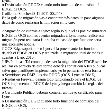
Lync.
o Desinstalación EDGE: cuando todo funcione de comisión del
EDGE de OCS.
Guillermo Sanchez
23-11-2011 00:25
#3
En la guía de migración vas a encontrar más datos, te paso algunos
datos de como realizaría la migración en tu caso
? Migración de cuentas a Lync: según lo que leí es posible utilizar el
EDGE de OCS con las cuentas migradas a Lync nunca realice esta
migración pero realizaría la prueba en caso de que funcione sería
una excelente noticia.
? OCS Edge soportado en Lync: si la prueba anterior funciona
dejaría el EDGE en OCS y realizaría la migración total de todas la
cuentas a Lync 2010.
? IPs Publicas: Tal como puedes ver la migración del EDGE se debe
realizar en paralelo de esta forma deberías contar con 6 IPs publicas
salvo que planifiques implementarlo yo lo pensaría de esta forma
o Servidores en DMZ: los dos EDGE (OCS, Lync en DMZ)
o Reglas en Firewall: dejaría todo funcionando para el EDGE de
OCS implemento el EDGE de Lync y luego cambio las reglas del
firewall
o Certificado Publico: deberás comprar un nuevo certificado para
Lync.
o Desinstalación EDGE: cuando todo funcione de comisión del
EDGE de OCS.