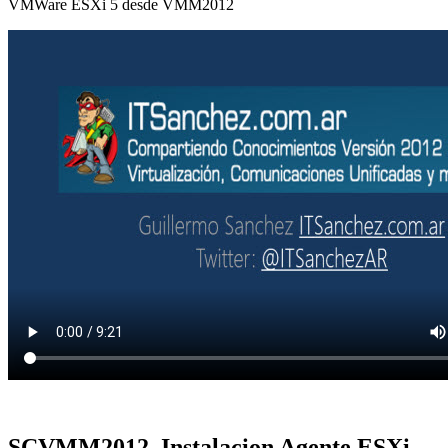
VMWare ESXi 5 desde VMM2012
SCVMM2012, Instalacion Agente ESXi