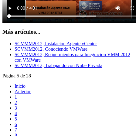
Más artículos...
SCVMM2012, Instalacion Agente vCenter
SCVMM2012, Conociendo VMWare
SCVMM2012, Requermientos para Integracion VMM 2012
con VMWare
SCVMM2012, Trabajando con Nube Privada
Página 5 de 28
Inicio
Anterior
1
2
3
4
5
6
7
8