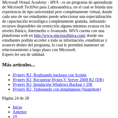
Microsoft Virtual Academy - MVA -
es un programa de aprendizaje
de Microsoft TechNet para Latinoamérica, en el cual se brinda una
experiencia de tipo universidad pero completamente virtual, donde
cada uno de sus estudiantes puede seleccionar una especialización
de capacitación tecnológica completamente gratuita, utilizando
recursos disponibles sin restricción alguna mientras avanza en los
niveles Básico, Intermedio o Avanzado. MVA cuenta con una
plataforma web en
http://www.microsoftmva.com/
donde sus
estudiantes podrán acceder a toda su información, estadísticas y
avances dentro del programa, lo cual le permitirá mantener un
relacionamiento a largo plazo con Microsoft.
Espero les sea de utilidad.
Más artículos...
Hyperv R2, Realizando backups con Scripts
Hyperv R2, Recuperar Hyper-V Server 2008 R2 (DR)
Hyperv R2, Instalación Windows Backup y DR
Hyperv R2, Trabajando con instantaneas (Snapshots)
Página 24 de 28
Inicio
Anterior
19